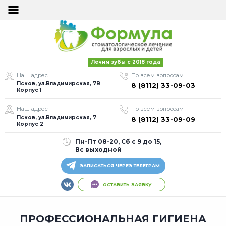
×
×
ОСТАВИТЬ
ОСТАВИТЬ
Лечим зубы с 2018 года
ЗАЯВКУ
ЗАЯВКУ
Наш адрес
По всем вопросам
Псков, ул.Владимирская, 7В
8 (8112) 33-09-03
Корпус 1
Наш адрес
По всем вопросам
Псков, ул.Владимирская, 7
8 (8112) 33-09-09
Корпус 2
Пн-Пт 08-20, Сб с 9 до 15,
Я согласен на
Я согласен на
Вс выходной
обработку моих
обработку моих
персональных
персональных
ЗАПИСАТЬСЯ ЧЕРЕЗ ТЕЛЕГРАМ
данных
данных
ОСТАВИТЬ ЗАЯВКУ
Оставить заявку
Оставить заявку
ПРОФЕССИОНАЛЬНАЯ ГИГИЕНА