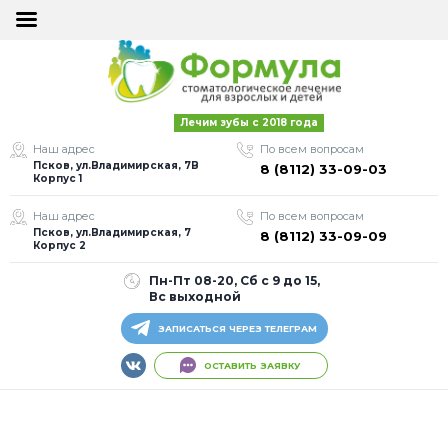
×
×
ОСТАВИТЬ
ОСТАВИТЬ
Лечим зубы с 2018 года
ЗАЯВКУ
ЗАЯВКУ
Наш адрес
По всем вопросам
Псков, ул.Владимирская, 7В
8 (8112) 33-09-03
Корпус 1
Наш адрес
По всем вопросам
Псков, ул.Владимирская, 7
8 (8112) 33-09-09
Корпус 2
Пн-Пт 08-20, Сб с 9 до 15,
Я согласен на
Я согласен на
Вс выходной
обработку моих
обработку моих
персональных
персональных
ЗАПИСАТЬСЯ ЧЕРЕЗ ТЕЛЕГРАМ
данных
данных
ОСТАВИТЬ ЗАЯВКУ
Оставить заявку
Оставить заявку