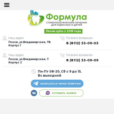
×
×
ОСТАВИТЬ
ОСТАВИТЬ
Лечим зубы с 2018 года
ЗАЯВКУ
ЗАЯВКУ
Наш адрес
По всем вопросам
Псков, ул.Владимирская, 7В
8 (8112) 33-09-03
Корпус 1
Наш адрес
По всем вопросам
Псков, ул.Владимирская, 7
8 (8112) 33-09-09
Корпус 2
Пн-Пт 08-20, Сб с 9 до 15,
Я согласен на
Я согласен на
Вс выходной
обработку моих
обработку моих
персональных
персональных
ЗАПИСАТЬСЯ ЧЕРЕЗ ТЕЛЕГРАМ
данных
данных
ОСТАВИТЬ ЗАЯВКУ
Оставить заявку
Оставить заявку