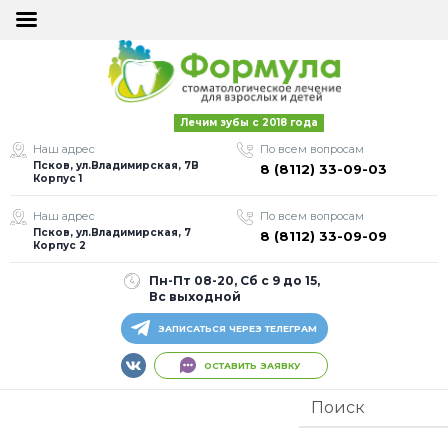
×
×
ОСТАВИТЬ
ОСТАВИТЬ
Лечим зубы с 2018 года
ЗАЯВКУ
ЗАЯВКУ
Наш адрес
По всем вопросам
Псков, ул.Владимирская, 7В
8 (8112) 33-09-03
Корпус 1
Наш адрес
По всем вопросам
Псков, ул.Владимирская, 7
8 (8112) 33-09-09
Корпус 2
Пн-Пт 08-20, Сб с 9 до 15,
Я согласен на
Я согласен на
Вс выходной
обработку моих
обработку моих
персональных
персональных
ЗАПИСАТЬСЯ ЧЕРЕЗ ТЕЛЕГРАМ
данных
данных
ОСТАВИТЬ ЗАЯВКУ
Оставить заявку
Оставить заявку