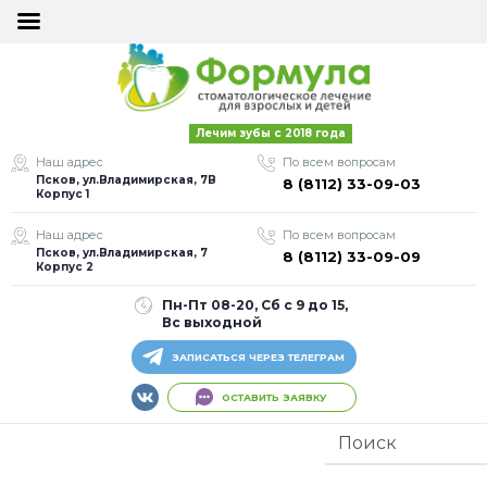
×
×
ОСТАВИТЬ
ОСТАВИТЬ
Лечим зубы с 2018 года
ЗАЯВКУ
ЗАЯВКУ
Наш адрес
По всем вопросам
Псков, ул.Владимирская, 7В
8 (8112) 33-09-03
Корпус 1
Наш адрес
По всем вопросам
Псков, ул.Владимирская, 7
8 (8112) 33-09-09
Корпус 2
Пн-Пт 08-20, Сб с 9 до 15,
Я согласен на
Я согласен на
Вс выходной
обработку моих
обработку моих
персональных
персональных
ЗАПИСАТЬСЯ ЧЕРЕЗ ТЕЛЕГРАМ
данных
данных
ОСТАВИТЬ ЗАЯВКУ
Оставить заявку
Оставить заявку