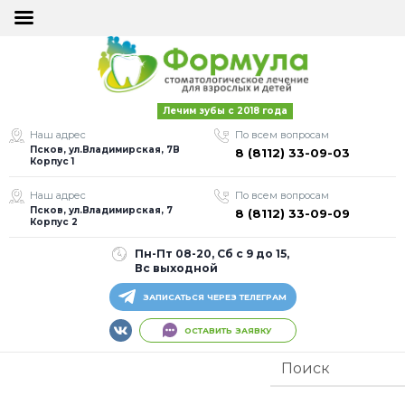
×
×
ОСТАВИТЬ
ОСТАВИТЬ
Лечим зубы с 2018 года
ЗАЯВКУ
ЗАЯВКУ
Наш адрес
По всем вопросам
Псков, ул.Владимирская, 7В
8 (8112) 33-09-03
Корпус 1
Наш адрес
По всем вопросам
Псков, ул.Владимирская, 7
8 (8112) 33-09-09
Корпус 2
Пн-Пт 08-20, Сб с 9 до 15,
Я согласен на
Я согласен на
Вс выходной
обработку моих
обработку моих
персональных
персональных
ЗАПИСАТЬСЯ ЧЕРЕЗ ТЕЛЕГРАМ
данных
данных
ОСТАВИТЬ ЗАЯВКУ
Оставить заявку
Оставить заявку